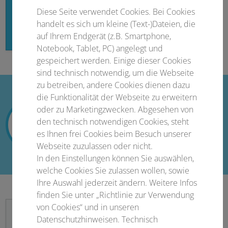
Hier finden Sie das aktuelle Abstractband.
Diese Seite verwendet Cookies. Bei Cookies
karger.com/tmh/issue/52/Suppl.%201
handelt es sich um kleine (Text-)Dateien, die
auf Ihrem Endgerät (z.B. Smartphone,
Notebook, Tablet, PC) angelegt und
gespeichert werden. Einige dieser Cookies
sind technisch notwendig, um die Webseite
zu betreiben, andere Cookies dienen dazu
die Funktionalität der Webseite zu erweitern
oder zu Marketingzwecken. Abgesehen von
46
16
36
22
den technisch notwendigen Cookies, steht
Tage
Stunden
Minuten
Sekunden
es Ihnen frei Cookies beim Besuch unserer
Webseite zuzulassen oder nicht.
In den Einstellungen können Sie auswählen,
welche Cookies Sie zulassen wollen, sowie
Ihre Auswahl jederzeit ändern. Weitere Infos
finden Sie unter „Richtlinie zur Verwendung
von Cookies“ und in unseren
Datenschutzhinweisen. Technisch