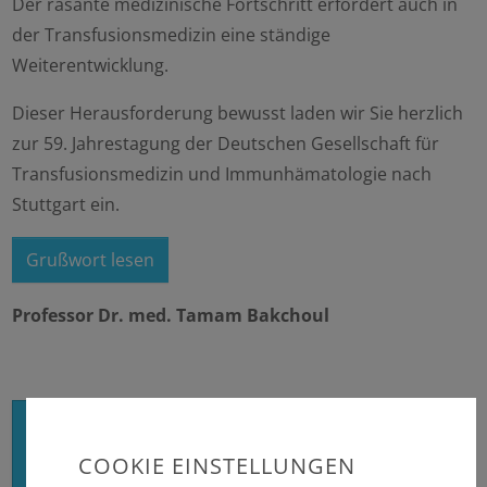
Der rasante medizinische Fortschritt erfordert auch in
der Transfusionsmedizin eine ständige
Weiterentwicklung.
Dieser Herausforderung bewusst laden wir Sie herzlich
zur 59. Jahrestagung der Deutschen Gesellschaft für
Transfusionsmedizin und Immunhämatologie nach
Stuttgart ein.
Grußwort lesen
Professor Dr. med. Tamam Bakchoul
Abstractband der Jahrestagung 2025
COOKIE EINSTELLUNGEN