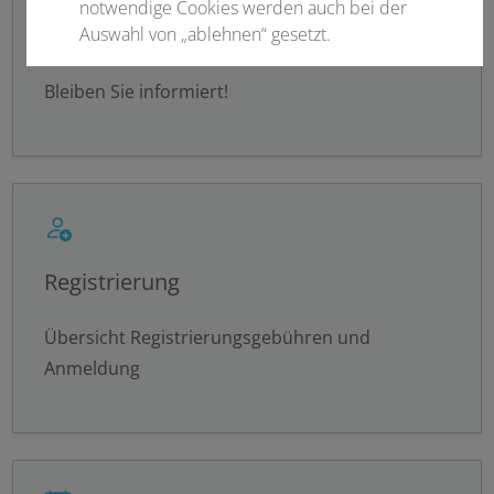
notwendige Cookies werden auch bei der
Newsletter abonnieren
Auswahl von „ablehnen“ gesetzt.
Bleiben Sie informiert!
Notwendige Cookies
Statistisch
Externer Inhalt
Alle auswählen
Registrierung
Übersicht Registrierungsgebühren und
Ablehnen
Speichern
Anmeldung
Details anzeigen
Impressum
|
Datenschutz