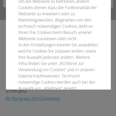
um die Webseite zu betreiben, andere
Cookies dienen dazu die Funktionalität der
Webseite zu erweitern oder zu
Marketingzwecken. Abgesehen von den
technisch notwendigen Cookies, steht es
Ihnen frei Cookies beim Besuch unserer
Webseite zuzulassen oder nicht.
In den Einstellungen können Sie auswählen,
Sie planen Ihren eigenen Kongress?!
welche Cookies Sie zulassen wollen, sowie
Lassen Sie uns ins Gespräch kommen!
Ihre Auswahl jederzeit ändern. Weitere
Infos finden Sie unter „Richtlinie zur
Conventus Congressmanagement & Marketing
Verwendung von Cookies“ und in unseren
Datenschutzhinweisen. Technisch
GmbH
notwendige Cookies werden auch bei der
Carl-Pulfrich-Straße 1
Auswahl von „ablehnen“ gesetzt.
07745 Jena
Ihr Kongress mit Conventus
Notwendige Cookies
Statistisch