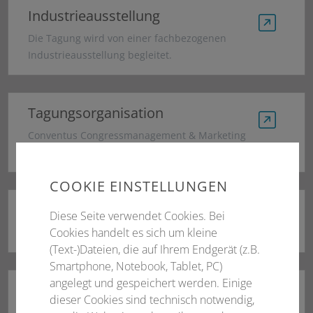
Industrieausstellung
Die Tagung wird von einer fachbezogenen
Industrieausstellung begleitet.
Tagungsorganisation
Conventus Congressmanagement & Marketing
GmbH
COOKIE EINSTELLUNGEN
Neighbhor Day
Diese Seite verwendet Cookies. Bei
Cookies handelt es sich um kleine
Gastland Frankreich
(Text-)Dateien, die auf Ihrem Endgerät (z.B.
Smartphone, Notebook, Tablet, PC)
angelegt und gespeichert werden. Einige
Junior Akademie
dieser Cookies sind technisch notwendig,
Youth Lounge