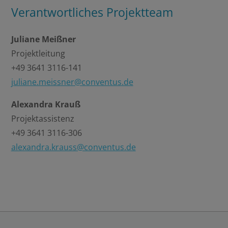
Verantwortliches Projektteam
Externer Inhalt
Juliane Meißner
Projektleitung
Alle auswählen
+49 3641 3116-141
juliane.meissner@conventus.de
Ablehnen
Alexandra Krauß
Speichern
Projektassistenz
+49 3641 3116-306
alexandra.krauss@conventus.de
Details anzeigen
Impressum
|
Datenschutz