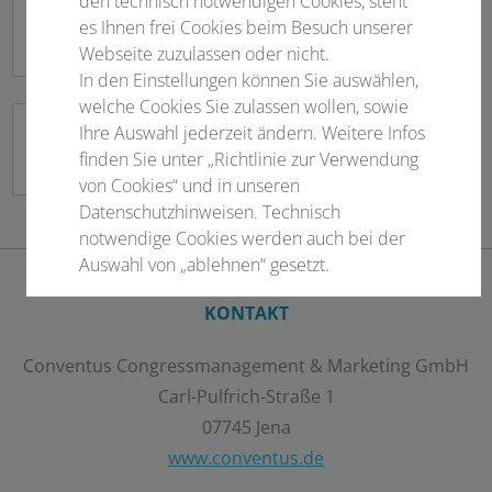
den technisch notwendigen Cookies, steht
Networking Pause
es Ihnen frei Cookies beim Besuch unserer
Mittwoch, 23.09.2026
Webseite zuzulassen oder nicht.
In den Einstellungen können Sie auswählen,
welche Cookies Sie zulassen wollen, sowie
Ihre Auswahl jederzeit ändern. Weitere Infos
Industrie Slam - Die Bühne der
finden Sie unter „Richtlinie zur Verwendung
Industrie!
von Cookies“ und in unseren
Datenschutzhinweisen. Technisch
notwendige Cookies werden auch bei der
Auswahl von „ablehnen“ gesetzt.
KONTAKT
Notwendige Cookies
Conventus Congressmanagement & Marketing GmbH
Statistisch
Carl-Pulfrich-Straße 1
Externer Inhalt
07745 Jena
www.conventus.de