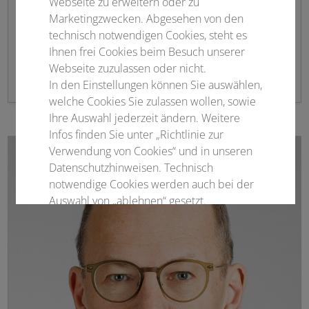
Webseite zu erweitern oder zu
Heidelberg
Marketingzwecken. Abgesehen von den
DRK-Blutspendedienst Baden-Württemberg –
technisch notwendigen Cookies, steht es
Hessen gGmbH
Ihnen frei Cookies beim Besuch unserer
Webseite zuzulassen oder nicht.
In den Einstellungen können Sie auswählen,
welche Cookies Sie zulassen wollen, sowie
Ihre Auswahl jederzeit ändern. Weitere
Infos finden Sie unter „Richtlinie zur
Verwendung von Cookies“ und in unseren
Datenschutzhinweisen. Technisch
notwendige Cookies werden auch bei der
Auswahl von „ablehnen“ gesetzt.
Notwendige Cookies
Statistisch
Externer Inhalt