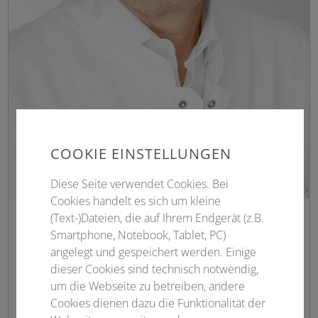
COOKIE EINSTELLUNGEN
Diese Seite verwendet Cookies. Bei
Cookies handelt es sich um kleine
(Text-)Dateien, die auf Ihrem Endgerät (z.B.
Univ.-Prof. Dr. med. Harald Klüter
Smartphone, Notebook, Tablet, PC)
angelegt und gespeichert werden. Einige
Institut für Transfusionsmedizin und
dieser Cookies sind technisch notwendig,
Immunologie
um die Webseite zu betreiben, andere
Medizinische Fakultät Mannheim, Universität
Cookies dienen dazu die Funktionalität der