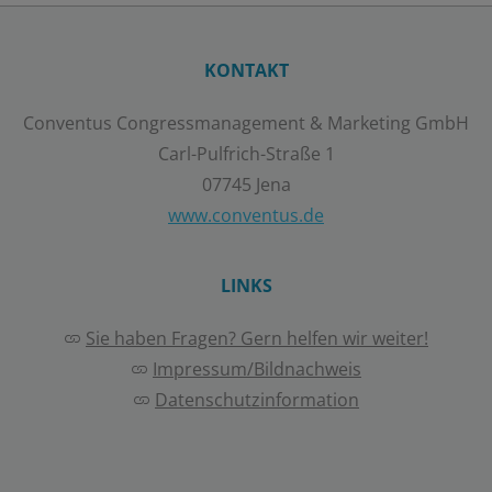
Speichern
KONTAKT
Details anzeigen
Conventus Congressmanagement & Marketing GmbH
Carl-Pulfrich-Straße 1
Impressum
|
Datenschutz
07745 Jena
www.conventus.de
LINKS
Sie haben Fragen? Gern helfen wir weiter!
Impressum/Bildnachweis
Datenschutzinformation