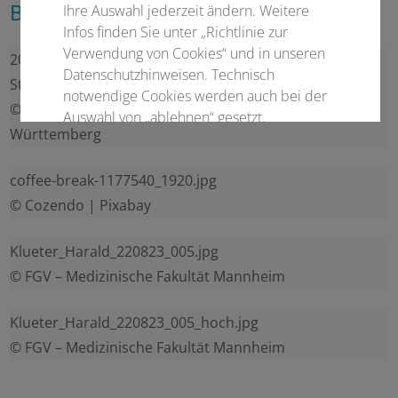
Bildnachweis
Ihre Auswahl jederzeit ändern. Weitere
Infos finden Sie unter „Richtlinie zur
Verwendung von Cookies“ und in unseren
2024-11-04_Mueller-
Datenschutzhinweisen. Technisch
Steinhardt_Michael_31_Hoch.jpg
notwendige Cookies werden auch bei der
© DRK-Blutspendedienst Baden-
Auswahl von „ablehnen“ gesetzt.
Württemberg
Notwendige Cookies
coffee-break-1177540_1920.jpg
Statistisch
© Cozendo | Pixabay
Externer Inhalt
Klueter_Harald_220823_005.jpg
© FGV – Medizinische Fakultät Mannheim
Alle auswählen
Klueter_Harald_220823_005_hoch.jpg
© FGV – Medizinische Fakultät Mannheim
Ablehnen